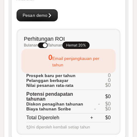
Pesan demo
Perhitungan ROI
Hemat 20%
Bulanan
Tahunan
0
Email penjangkauan per
tahun
0
Prospek baru per tahun
0
Pelanggan berbayar
$0
Nilai pesanan rata-rata
Potensi pendapatan
$0
tahunan
-
$0
Diskon penagihan tahunan
-
$0
Biaya tahunan Scribe
Total Diperoleh
+
$0
Ini diperoleh kembali setiap tahun