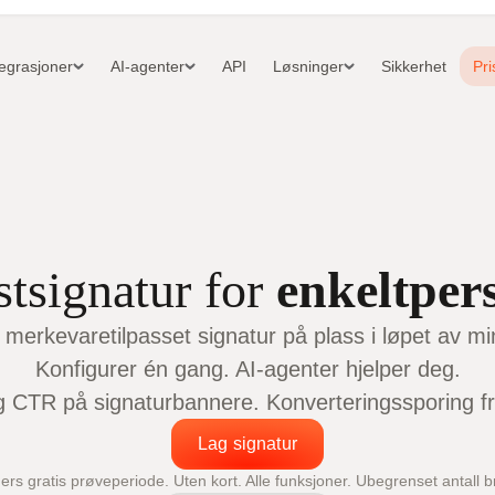
tegrasjoner
AI-agenter
API
Løsninger
Sikkerhet
Pri
stsignatur for
enkeltper
 merkevaretilpasset signatur på plass i løpet av min
Konfigurer én gang. AI-agenter hjelper deg.
g CTR på signaturbannere. Konverteringssporing fra 
Lag signatur
ers gratis prøveperiode. Uten kort. Alle funksjoner. Ubegrenset antall b