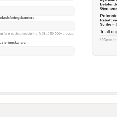
Betalend
Gjennomsn
Potensiel
arkedsføringsbannere
Rabatt ve
Scribe – 
Totalt op
n for e-postmarkedsføring. Målt på 50 000+ e-poster
Dette tje
edsføringskanalen