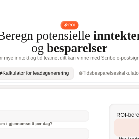
ROI
Beregn potensielle
inntekte
og
besparelser
r mye inntekt og tid teamet ditt kan vinne med Scribe e-postsign
Kalkulator for leadsgenerering
Tidsbesparelseskalkulato
ROI-bere
em i gjennomsnitt per dag?
Nye leads