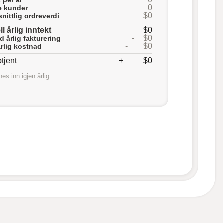
0
e kunder
$0
ittlig ordreverdi
l årlig inntekt
$0
-
$0
d årlig fakturering
-
$0
årlig kostnad
ptjent
+
$0
nes inn igjen årlig