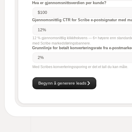
Hva er gjennomsnittsverdien per kunde?
Gjennomsnittlig CTR for Scribe e-postsignatur med m
12 % gjennomsnittlig klikkfrekvens — 6× høyere enn standarde
med Scribe markedsføringsbannere.
Grunnlinje for betalt konverteringsrate fra e-postmark
Med Scribes konverteringssporing er det et tall du kan måle.
Begynn å generere leads