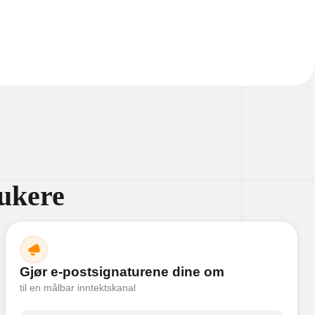
rukere
Gjør e-postsignaturene dine om
til en målbar inntektskanal