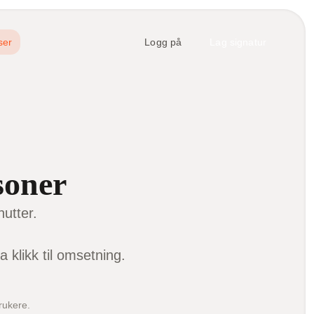
ser
Logg på
Lag signatur
soner
utter.
klikk til omsetning.
rukere.