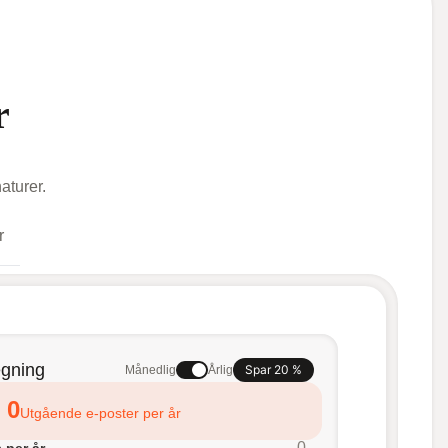
r
aturer.
r
gning
Spar 20 %
Månedlig
Årlig
0
Utgående e-poster per år
0
 per år