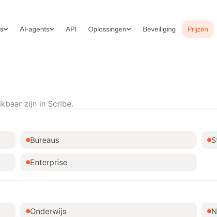
es
AI-agents
API
Oplossingen
Beveiliging
Prijzen
baar zijn in Scribe.
Bureaus
S
Enterprise
Onderwijs
N