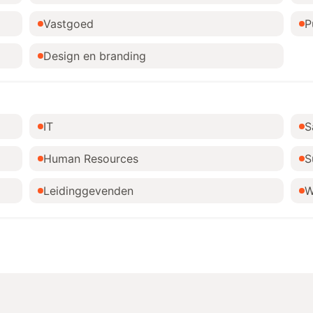
Vastgoed
P
Design en branding
IT
S
Human Resources
S
Leidinggevenden
W