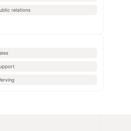
ublic relations
ales
upport
erving