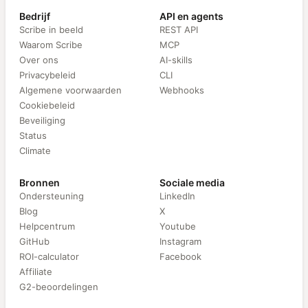
Bedrijf
API en agents
Scribe in beeld
REST API
Waarom Scribe
MCP
Over ons
AI-skills
Privacybeleid
CLI
Algemene voorwaarden
Webhooks
Cookiebeleid
Beveiliging
Status
Climate
Bronnen
Sociale media
Ondersteuning
LinkedIn
Blog
X
Helpcentrum
Youtube
GitHub
Instagram
ROI-calculator
Facebook
Affiliate
G2-beoordelingen