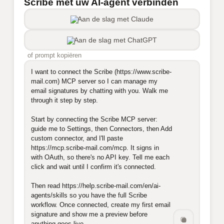
Scribe met uw AI-agent verbinden
Aan de slag met Claude
Aan de slag met ChatGPT
of prompt kopiëren
I want to connect the Scribe (https://www.scribe-
mail.com) MCP server so I can manage my 
email signatures by chatting with you. Walk me 
through it step by step.

Start by connecting the Scribe MCP server: 
guide me to Settings, then Connectors, then Add 
custom connector, and I'll paste 
https://mcp.scribe-mail.com/mcp. It signs in 
with OAuth, so there's no API key. Tell me each 
click and wait until I confirm it's connected.

Then read https://help.scribe-mail.com/en/ai-
agents/skills so you have the full Scribe 
workflow. Once connected, create my first email 
signature and show me a preview before 
anything goes live.