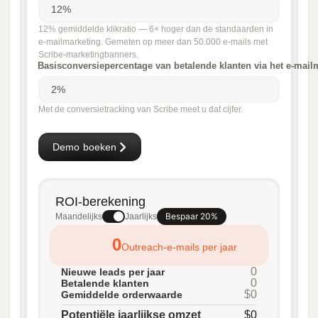
12% gemiddelde klikratio — 6× hoger dan de standaarden in
e-mailmarketing. Gemeten op meer dan 50.000 e-mails met
Scribe-marketingbanners.
Basisconversiepercentage van betalende klanten via het e-mail
Met de conversietracking van Scribe meet u dat cijfer.
Demo boeken
ROI-berekening
Bespaar 20%
Maandelijks
Jaarlijks
0
Outreach-e-mails per jaar
0
Nieuwe leads per jaar
0
Betalende klanten
$0
Gemiddelde orderwaarde
Potentiële jaarlijkse omzet
$0