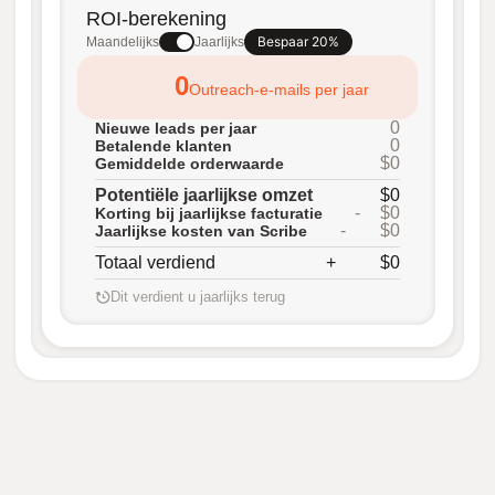
ROI-berekening
Bespaar 20%
Maandelijks
Jaarlijks
0
Outreach-e-mails per jaar
0
Nieuwe leads per jaar
0
Betalende klanten
$0
Gemiddelde orderwaarde
Potentiële jaarlijkse omzet
$0
-
$0
Korting bij jaarlijkse facturatie
-
$0
Jaarlijkse kosten van Scribe
Totaal verdiend
+
$0
Dit verdient u jaarlijks terug