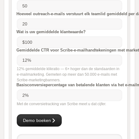
Hoeveel outreach-e-mails verstuurt elk teamlid gemiddeld per 
Wat is uw gemiddelde klantwaarde?
Gemiddelde CTR voor Scribe-e-mailhandtekeningen met marke
12% gemiddelde klikratio — 6× hoger dan de standaarden in
e-mailmarketing. Gemeten op meer dan 50.000 e-mails met
Scribe-marketingbanners.
Basisconversiepercentage van betalende klanten via het e-mail
Met de conversietracking van Scribe meet u dat cijfer.
Demo boeken