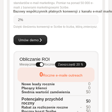
standardów e-mail marketingu. Pomiar na ponad 50 000 e-
maili z banerami marketingowymi Scribe.
Bazowy współczynnik płatnych konwersji z kanału e-mail mark
Dzięki śledzeniu konwersji w Scribe to liczba, którą zmierzysz.
Umów demo
Obliczanie ROI
Zaoszczędź 20 %
Miesięcznie
Rocznie
0
Roczne e-maile outreach
0
Nowe leady rocznie
0
Płacący klienci
$0
Średnia wartość zamówienia
Potencjalny przychód
$0
roczny
-
$0
Rabat za rozliczenie roczne
-
$0
Roczny koszt Scribe