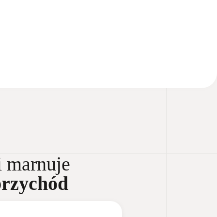
i marnuje
przychód