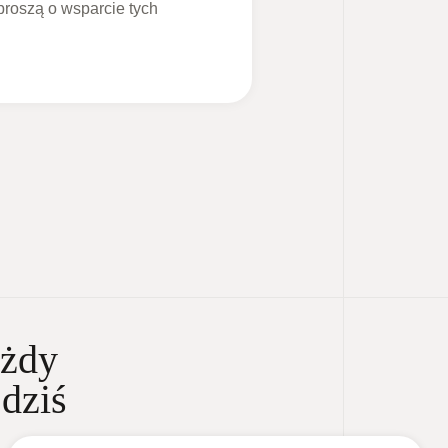
proszą o wsparcie tych
ażdy
 dziś