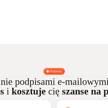
Problemy
nie podpisami e-mailowym
s
i
kosztuje
cię
szanse na 