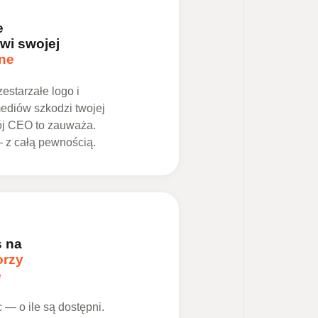
e
wi swojej
ne
estarzałe logo i
mediów szkodzi twojej
ój CEO to zauważa.
— z całą pewnością.
s na
orzy
e
 — o ile są dostępni.