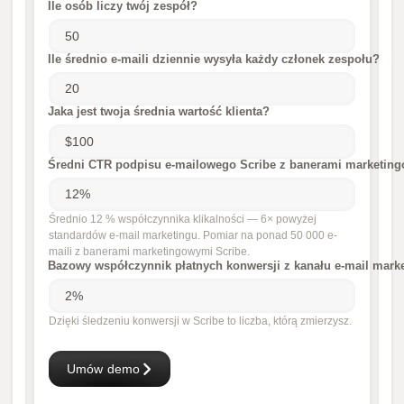
Ile osób liczy twój zespół?
Ile średnio e-maili dziennie wysyła każdy członek zespołu?
Jaka jest twoja średnia wartość klienta?
Średni CTR podpisu e-mailowego Scribe z banerami marketin
Średnio 12 % współczynnika klikalności — 6× powyżej
standardów e-mail marketingu. Pomiar na ponad 50 000 e-
maili z banerami marketingowymi Scribe.
Bazowy współczynnik płatnych konwersji z kanału e-mail mark
Dzięki śledzeniu konwersji w Scribe to liczba, którą zmierzysz.
Umów demo