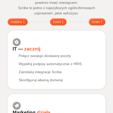
powinno trwać miesiącami.
Scribe to jedno z najszybszych ogólnofirmowych
usprawnień, jakie wdrożysz.
Godzina 1
Dzień 1
Dzień 7
IT —
zacznij
Połącz swojego dostawcę poczty
Wypełnij podpisy automatycznie z HRIS
Zainstaluj integracje Scribe
Skonfiguruj własną domenę
Marketing
działa