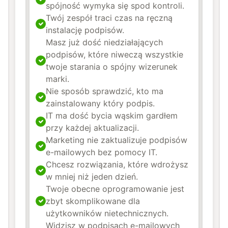
spójność wymyka się spod kontroli.
Twój zespół traci czas na ręczną
instalację podpisów.
Masz już dość niedziałających
podpisów, które niweczą wszystkie
twoje starania o spójny wizerunek
marki.
Nie sposób sprawdzić, kto ma
zainstalowany który podpis.
IT ma dość bycia wąskim gardłem
przy każdej aktualizacji.
Marketing nie zaktualizuje podpisów
e-mailowych bez pomocy IT.
Chcesz rozwiązania, które wdrożysz
w mniej niż jeden dzień.
Twoje obecne oprogramowanie jest
zbyt skomplikowane dla
użytkowników nietechnicznych.
Widzisz w podpisach e-mailowych