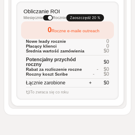
Obliczanie ROI
Zaoszczędź 20 %
Miesięcznie
Rocznie
0
Roczne e-maile outreach
0
Nowe leady rocznie
0
Płacący klienci
$0
Średnia wartość zamówienia
Potencjalny przychód
$0
roczny
-
$0
Rabat za rozliczenie roczne
-
$0
Roczny koszt Scribe
Łącznie zarobione
+
$0
To zwraca się co roku