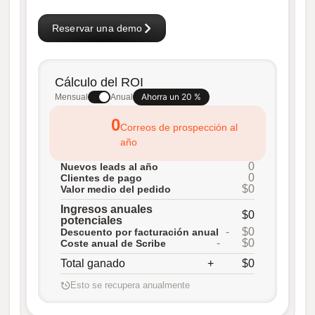
Reservar una demo
Cálculo del ROI
Ahorra un 20 %
Mensual
Anual
0
Correos de prospección al
año
0
Nuevos leads al año
0
Clientes de pago
$0
Valor medio del pedido
Ingresos anuales
$0
potenciales
-
$0
Descuento por facturación anual
-
$0
Coste anual de Scribe
Total ganado
+
$0
Esto se recupera anualmente