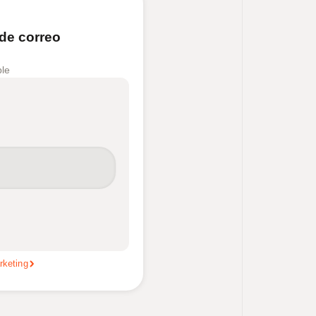
 de correo
ble
rketing