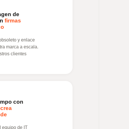
agen de
on
firmas
co
 obsoleto y enlace
tra marca a escala.
tros clientes
iempo con
 crea
 de
 equipo de IT