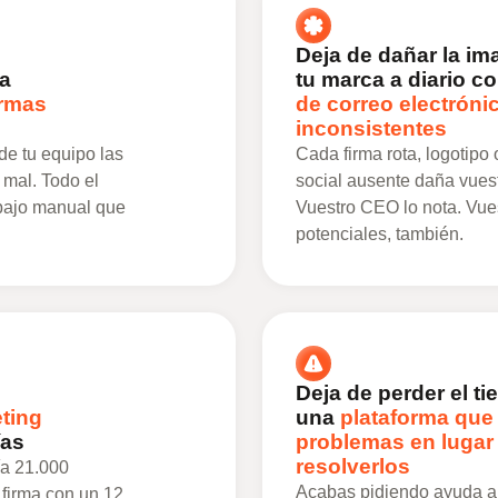
Deja de dañar la im
la
tu marca a diario c
irmas
de correo electróni
inconsistentes
de tu equipo las
Cada firma rota, logotipo
a mal. Todo el
social ausente daña vues
bajo manual que
Vuestro CEO lo nota. Vues
potenciales, también.
Deja de perder el t
ting
una
plataforma que
ías
problemas en lugar
resolverlos
ía 21.000
Acabas pidiendo ayuda al
 firma con un 12