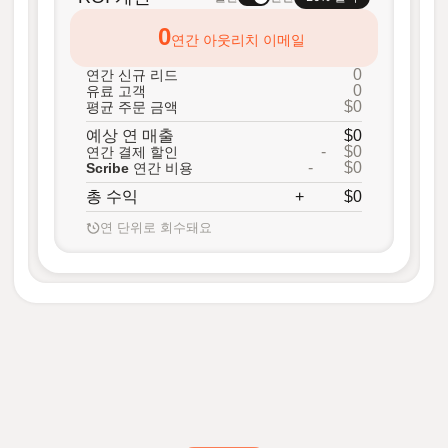
0
연간 아웃리치 이메일
0
연간 신규 리드
0
유료 고객
$0
평균 주문 금액
예상 연 매출
$0
-
$0
연간 결제 할인
-
$0
Scribe 연간 비용
총 수익
+
$0
연 단위로 회수돼요