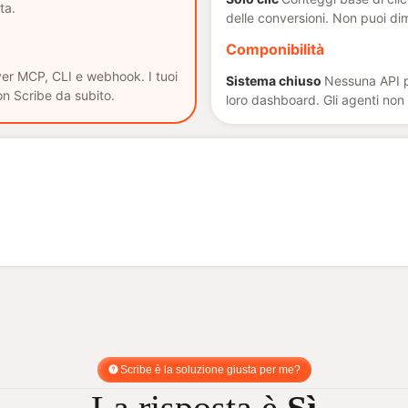
ta.
delle conversioni. Non puoi dim
Componibilità
er MCP, CLI e webhook. I tuoi
Sistema chiuso
Nessuna API pu
on Scribe da subito.
loro dashboard. Gli agenti non
Scribe è la soluzione giusta per me?