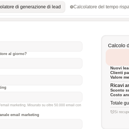
olatore di generazione di lead
Calcolatore del tempo risp
Calcolo 
tore al giorno?
Nuovi lea
Clienti p
Valore me
Ricavi a
ting
Sconto su
Costo ann
Totale g
'email marketing. Misurato su oltre 50.000 email con
Si recup
canale email marketing