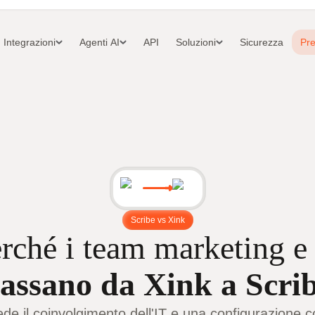
Integrazioni
Agenti AI
API
Soluzioni
Sicurezza
Pre
Scribe vs Xink
rché i team marketing e
assano da Xink a Scri
iede il coinvolgimento dell'IT e una configurazione 