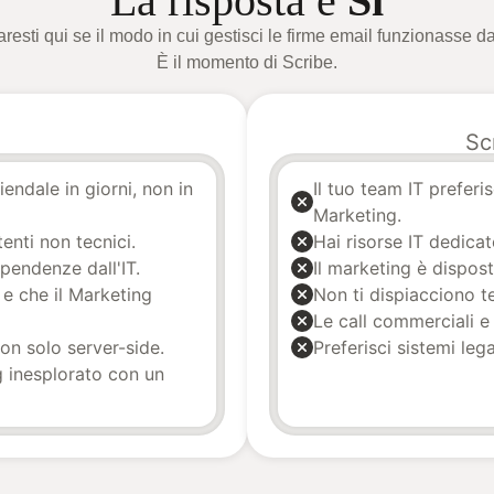
La risposta è
Sì
resti qui se il modo in cui gestisci le firme email funzionasse d
È il momento di Scribe.
Sc
iendale in giorni, non in
Il tuo team IT preferi
Marketing.
enti non tecnici.
Hai risorse IT dedica
ipendenze dall'IT.
Il marketing è dispos
 e che il Marketing
Non ti dispiacciono t
Le call commerciali e 
non solo server-side.
Preferisci sistemi leg
g inesplorato con un