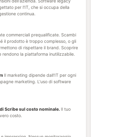
sioni dell'azienda. Software legacy
gettato per l'IT, che si occupa della
 gestione continua.
ate commerciali prequalificate. Scambi
hé il prodotto è troppo complesso, o gli
rmettono di rispettare il brand. Scoprire
e rendono la piattaforma inutilizzabile.
am
Il marketing dipende dall'IT per ogni
pagne marketing. L'uso di software
i Scribe sul costo nominale.
Il tuo
 vero costo.
c e impression. Nessun monitoraggio