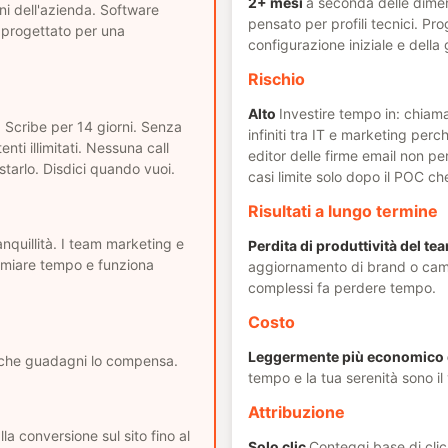
2+ mesi
a seconda delle dimen
i dell'azienda. Software
pensato per profili tecnici. Pro
, progettato per una
configurazione iniziale e della
Rischio
Alto
Investire tempo in: chiam
 Scribe per 14 giorni. Senza
infiniti tra IT e marketing perc
enti illimitati. Nessuna call
editor delle firme email non pe
starlo. Disdici quando vuoi.
casi limite solo dopo il POC ch
Risultati a lungo termine
anquillità. I team marketing e
Perdita di produttività del te
rmiare tempo e funziona
aggiornamento di brand o cam
complessi fa perdere tempo.
Costo
Leggermente più economico d
 che guadagni lo compensa.
tempo e la tua serenità sono il
Attribuzione
lla conversione sul sito fino al
Solo clic
Conteggi base di cli