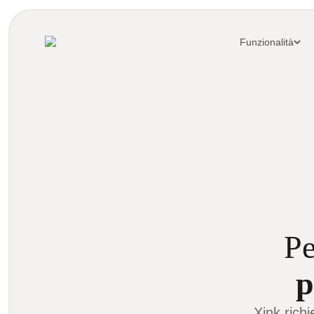
Funzionalità
Pe
p
Xink rich