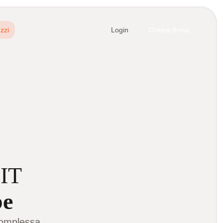
zzi
Login
Creare firma
 IT
be
complessa.