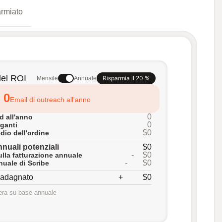
armiato
del ROI
Risparmia il 20 %
Mensile
Annuale
0
Email di outreach all'anno
0
d all'anno
0
aganti
$0
dio dell'ordine
nnuali potenziali
$0
-
$0
lla fatturazione annuale
-
$0
uale di Scribe
uadagnato
+
$0
era su base annuale