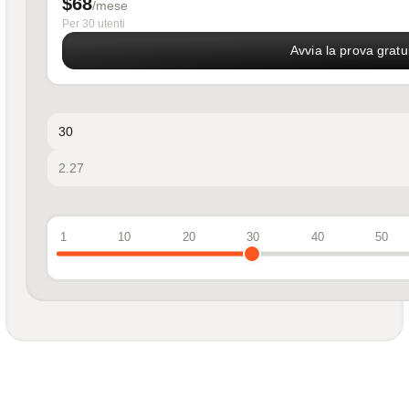
$68
/mese
Per 30 utenti
Avvia la prova gratui
1
10
20
30
40
50