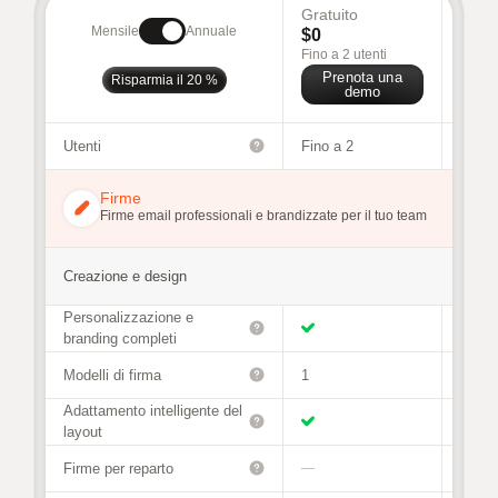
Gratuito
Busi
Mensile
Annuale
$0
$68
/
Fino a 2 utenti
Per 30
Prenota una
Pr
Risparmia il 20 %
demo
Utenti
Fino a 2
Da 3 
Firme
Firme email professionali e brandizzate per il tuo team
Creazione e design
Personalizzazione e
branding completi
Modelli di firma
1
Illimit
Adattamento intelligente del
layout
Firme per reparto
—