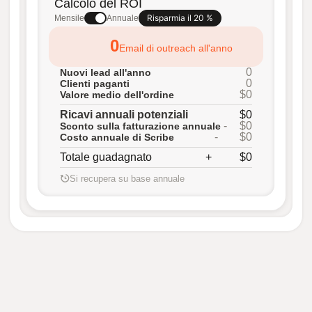
Calcolo del ROI
Risparmia il 20 %
Mensile
Annuale
0
Email di outreach all'anno
0
Nuovi lead all'anno
0
Clienti paganti
$0
Valore medio dell'ordine
Ricavi annuali potenziali
$0
-
$0
Sconto sulla fatturazione annuale
-
$0
Costo annuale di Scribe
Totale guadagnato
+
$0
Si recupera su base annuale