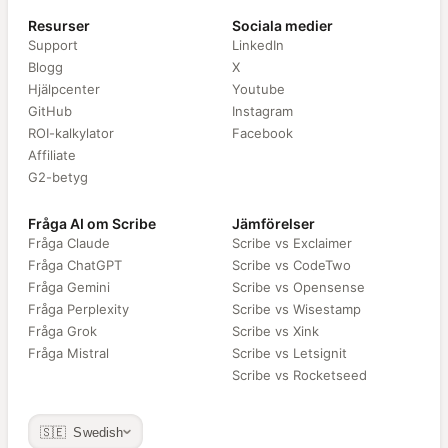
Resurser
Sociala medier
Support
LinkedIn
Blogg
X
Hjälpcenter
Youtube
GitHub
Instagram
ROI-kalkylator
Facebook
Affiliate
G2-betyg
Fråga AI om Scribe
Jämförelser
Fråga Claude
Scribe vs Exclaimer
Fråga ChatGPT
Scribe vs CodeTwo
Fråga Gemini
Scribe vs Opensense
Fråga Perplexity
Scribe vs Wisestamp
Fråga Grok
Scribe vs Xink
Fråga Mistral
Scribe vs Letsignit
Scribe vs Rocketseed
🇸🇪 Swedish