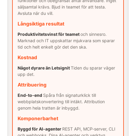
funktioner och obegränsat antal användare. Inget
säljsamtal krävs. Bjud in teamet för att testa.
Avsluta när du vill.
Långsiktiga resultat
Produktivitetsvinst för teamet
och sinnesro.
Marknad och IT uppskattar mjukvara som sparar
tid och helt enkelt gör det den ska.
Kostnad
Något dyrare än Letsignit
Tiden du sparar väger
upp det.
Attribuering
End-to-end
Spåra från signaturklick till
webbplatskonvertering till intäkt. Attribution
genom hela tratten är inbyggd.
Komponerbarhet
Byggd för AI-agenter
REST API, MCP-server, CLI
och webhooks. Dina AI-agenter och verktyg