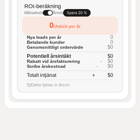
ROI-beräkning
Spara 20 %
Månadsvis
Årsvis
0
Utskick per år
0
Nya leads per år
0
Betalande kunder
$0
Genomsnittligt ordervärde
Potentiell årsintäkt
$0
-
$0
Rabatt vid årsfakturering
-
$0
Scribe årskostnad
Totalt intjänat
+
$0
Detta tjänas in årsvis