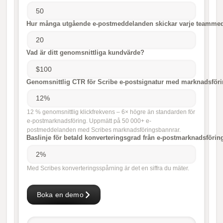
Hur många utgående e-postmeddelanden skickar varje teammedl
Vad är ditt genomsnittliga kundvärde?
Genomsnittlig CTR för Scribe e-postsignatur med marknadsför
12 % genomsnittlig klickfrekvens – 6× högre än standarden för
e-postmarknadsföring. Uppmätt på 50 000+ e-
postmeddelanden med Scribes marknadsföringsbannrar.
Baslinje för betald konverteringsgrad från e-postmarknadsföri
Med Scribes konverteringsspårning är det en siffra du mäter.
Boka en demo