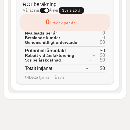
ROI-beräkning
Spara 20 %
Månadsvis
Årsvis
0
Utskick per år
0
Nya leads per år
0
Betalande kunder
$0
Genomsnittligt ordervärde
Potentiell årsintäkt
$0
-
$0
Rabatt vid årsfakturering
-
$0
Scribe årskostnad
Totalt intjänat
+
$0
Detta tjänas in årsvis