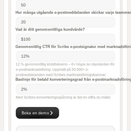
Hur många utgående e-postmeddelanden skickar varje teammedl
Vad är ditt genomsnittliga kundvärde?
Genomsnittlig CTR för Scribe e-postsignatur med marknadsför
12 % genomsnittlig klickfrekvens – 6× högre än standarden för
e-postmarknadsföring. Uppmätt på 50 000+ e-
postmeddelanden med Scribes marknadsföringsbannrar.
Baslinje för betald konverteringsgrad från e-postmarknadsföri
Med Scribes konverteringsspårning är det en siffra du mäter.
Boka en demo