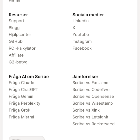
Klimat
Resurser
Sociala medier
Support
LinkedIn
Blogg
X
Hjälpcenter
Youtube
GitHub
Instagram
ROI-kalkylator
Facebook
Affiliate
G2-betyg
Fråga AI om Scribe
Jämförelser
Fråga Claude
Scribe vs Exclaimer
Fråga ChatGPT
Scribe vs CodeTwo
Fråga Gemini
Scribe vs Opensense
Fråga Perplexity
Scribe vs Wisestamp
Fråga Grok
Scribe vs Xink
Fråga Mistral
Scribe vs Letsignit
Scribe vs Rocketseed