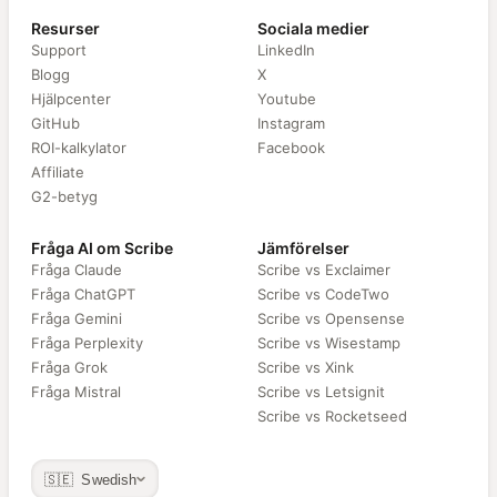
Resurser
Sociala medier
Support
LinkedIn
Blogg
X
Hjälpcenter
Youtube
GitHub
Instagram
ROI-kalkylator
Facebook
Affiliate
G2-betyg
Fråga AI om Scribe
Jämförelser
Fråga Claude
Scribe vs Exclaimer
Fråga ChatGPT
Scribe vs CodeTwo
Fråga Gemini
Scribe vs Opensense
Fråga Perplexity
Scribe vs Wisestamp
Fråga Grok
Scribe vs Xink
Fråga Mistral
Scribe vs Letsignit
Scribe vs Rocketseed
🇸🇪 Swedish