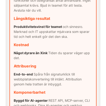
funktioner och obegränsat antal användare. Inget
säljsamtal krävs. Bjud in teamet för att testa.
Avsluta när du vill.
Långsiktiga resultat
Produktivitetsvinst för teamet
och sinnesro.
Marknad och IT uppskattar mjukvara som sparar
tid och helt enkelt gör det den ska.
Kostnad
Något dyrare än Xink
Tiden du sparar väger upp
det.
Attribuering
End-to-end
Spåra från signaturklick till
webbplatskonvertering till intäkt. Attribution
genom hela tratten är inbyggd.
Komponerbarhet
Byggd för AI-agenter
REST API, MCP-server, CLI
och webhooks. Dina AI-agenter och verktyg