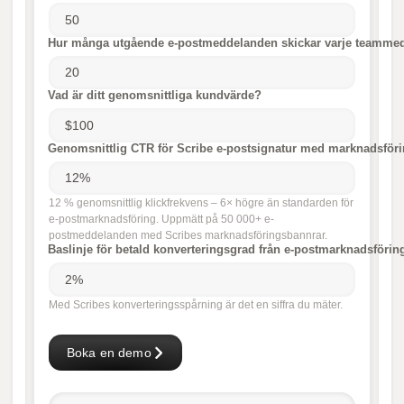
Hur många utgående e-postmeddelanden skickar varje teammedl
Vad är ditt genomsnittliga kundvärde?
Genomsnittlig CTR för Scribe e-postsignatur med marknadsför
12 % genomsnittlig klickfrekvens – 6× högre än standarden för
e-postmarknadsföring. Uppmätt på 50 000+ e-
postmeddelanden med Scribes marknadsföringsbannrar.
Baslinje för betald konverteringsgrad från e-postmarknadsföri
Med Scribes konverteringsspårning är det en siffra du mäter.
Boka en demo