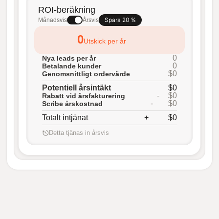
ROI-beräkning
Spara 20 %
Månadsvis
Årsvis
0
Utskick per år
0
Nya leads per år
0
Betalande kunder
$0
Genomsnittligt ordervärde
Potentiell årsintäkt
$0
-
$0
Rabatt vid årsfakturering
-
$0
Scribe årskostnad
Totalt intjänat
+
$0
Detta tjänas in årsvis