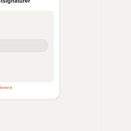
tsignaturer
tioner