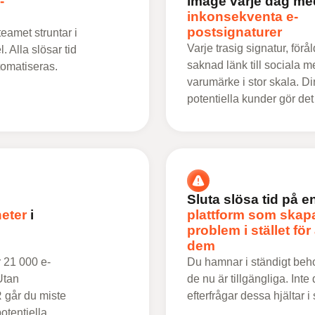
-
image varje dag me
inkonsekventa e-
postsignaturer
teamet struntar i
Varje trasig signatur, för
. Alla slösar tid
saknad länk till sociala m
tomatiseras.
varumärke i stor skala. D
potentiella kunder gör det d
Sluta slösa tid på e
eter
i
plattform som skap
problem i stället för 
dem
r 21 000 e-
Du hamnar i ständigt beho
Utan
de nu är tillgängliga. Inte
 går du miste
efterfrågar dessa hjältar 
otentiella