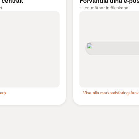
 centralt
Förvandla dina e-pos
kt
till en mätbar intäktskanal
er
Visa alla marknadsföringsfunk