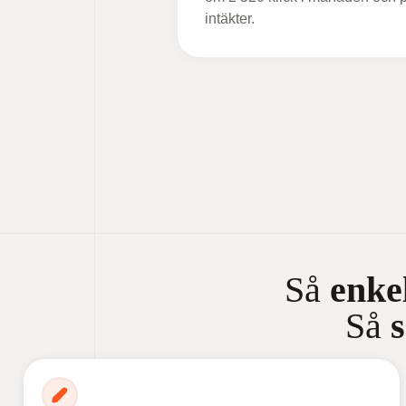
intäkter.
Så
enke
Så