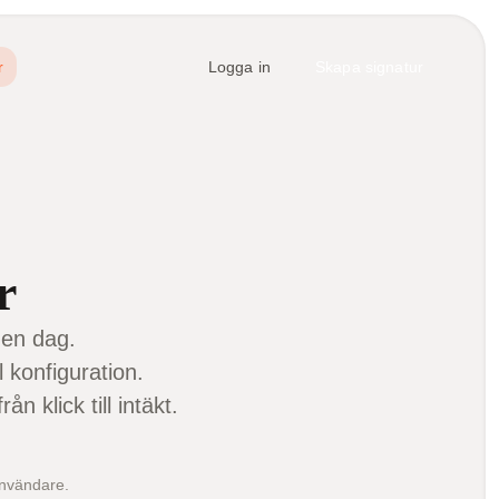
r
Logga in
Skapa signatur
r
 en dag.
l konfiguration.
 klick till intäkt.
användare.