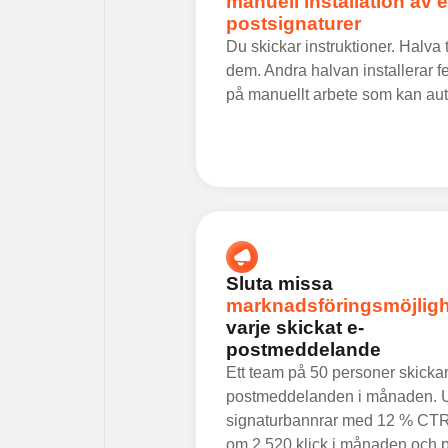
manuell installation av e
postsignaturer
Du skickar instruktioner. Halva 
dem. Andra halvan installerar fel
på manuellt arbete som kan au
Sluta missa
marknadsföringsmöjligh
varje skickat e-
postmeddelande
Ett team på 50 personer skicka
postmeddelanden i månaden. 
signaturbannrar med 12 % CTR
om 2 520 klick i månaden och p