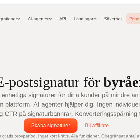
grationer
AI-agenter
API
Lösningar
Säkerhet
Prise
E-postsignatur för
byråe
t enhetliga signaturer för dina kunder på mindre än
 plattform. AI-agenter hjälper dig. Ingen individuel
 CTR på signaturbannrar. Konverteringsspårning från
Skapa signaturer
Bli affiliate
 gratis provperiod. Inget kort krävs. Alla funktioner. Obegränsat antal 