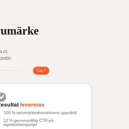
arumärke
 ut.
omför.
Dag 7
esultat
levereras
100 % varumärkeskonsekvens uppnådd
12 % genomsnittlig CTR på
signaturkampanjer