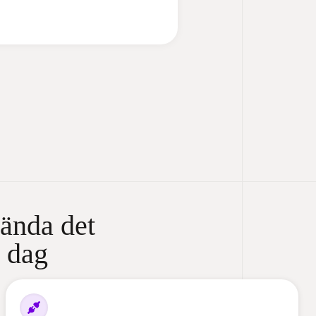
ända det
i dag