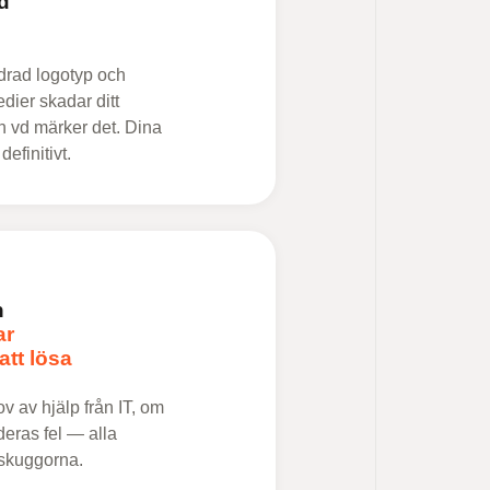
d
åldrad logotyp och
edier skadar ditt
in vd märker det. Dina
efinitivt.
n
ar
att lösa
v av hjälp från IT, om
 deras fel — alla
i skuggorna.