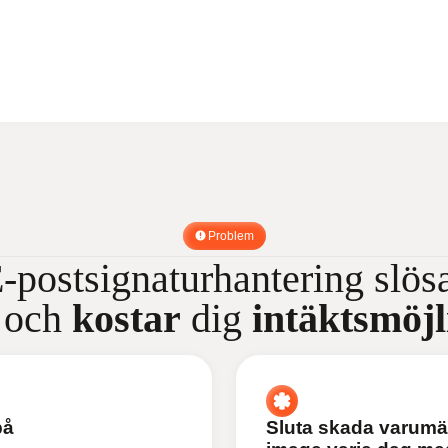
Problem
-postsignaturhantering slös
och
kostar
dig
intäktsmöjl
på
Sluta skada varumä