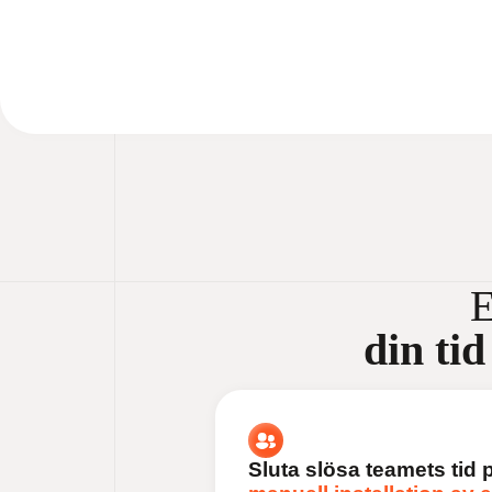
E
din tid
Sluta slösa teamets tid 