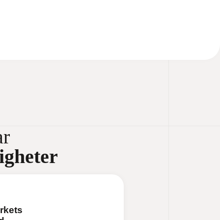
ar
igheter
rkets