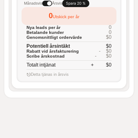
Spara 20 %
Månadsvis
Årsvis
0
Utskick per år
0
Nya leads per år
0
Betalande kunder
$0
Genomsnittligt ordervärde
Potentiell årsintäkt
$0
-
$0
Rabatt vid årsfakturering
-
$0
Scribe årskostnad
Totalt intjänat
+
$0
Detta tjänas in årsvis