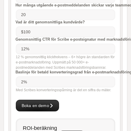
Hur många utgående e-postmeddelanden skickar varje teammedl
Vad är ditt genomsnittliga kundvärde?
Genomsnittlig CTR för Scribe e-postsignatur med marknadsför
12 % genomsnittlig klickfrekvens – 6× högre än standarden för
e-postmarknadsföring. Uppmätt på 50 000+ e-
postmeddelanden med Scribes marknadsföringsbannrar.
Baslinje för betald konverteringsgrad från e-postmarknadsföri
Med Scribes konverteringsspårning är det en siffra du mäter.
Boka en demo
ROI-beräkning