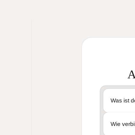
A
Was ist d
Wie verb
https://