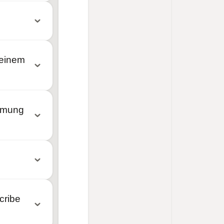
l.com/mcp
meinem
immung
cribe