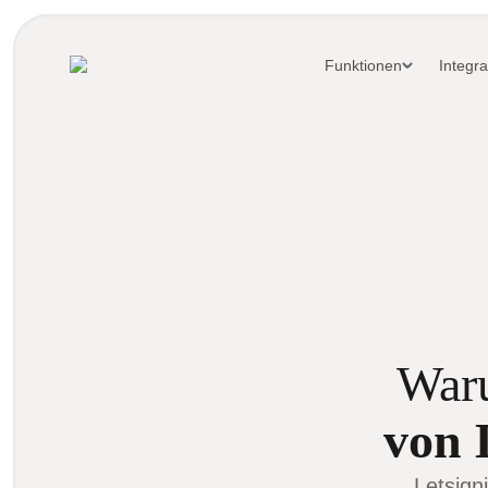
Funktionen
Integr
War
von 
Letsign