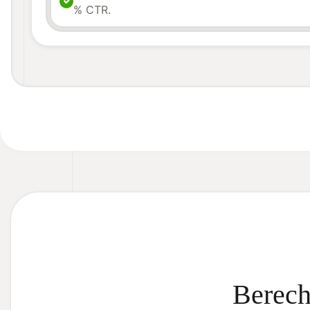
% CTR.
Berech