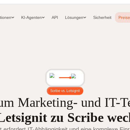
ationen
KI-Agenten
API
Lösungen
Sicherheit
Preise
Scribe vs. Letsignit
um Marketing- und IT-T
Letsignit zu Scribe wec
it erfordert IT-Abhängigkeit und eine komplexe Einr