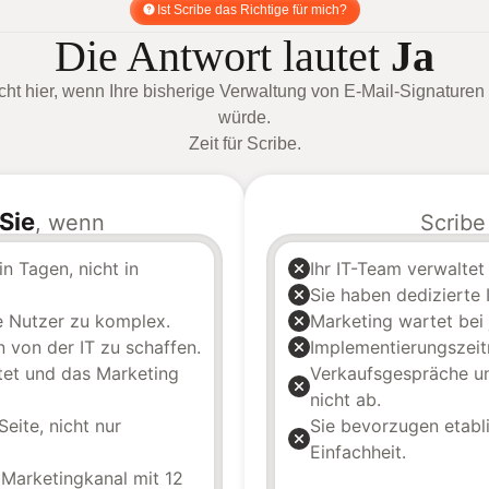
Ist Scribe das Richtige für mich?
Die Antwort lautet
Ja
cht hier, wenn Ihre bisherige Verwaltung von E-Mail-Signaturen 
würde.
Zeit für Scribe.
 Sie
, wenn
Scrib
n Tagen, nicht in
Ihr IT-Team verwaltet 
Sie haben dedizierte 
he Nutzer zu komplex.
Marketing wartet bei 
n von der IT zu schaffen.
Implementierungszeit
htet und das Marketing
Verkaufsgespräche un
nicht ab.
Seite, nicht nur
Sie bevorzugen etab
Einfachheit.
 Marketingkanal mit 12