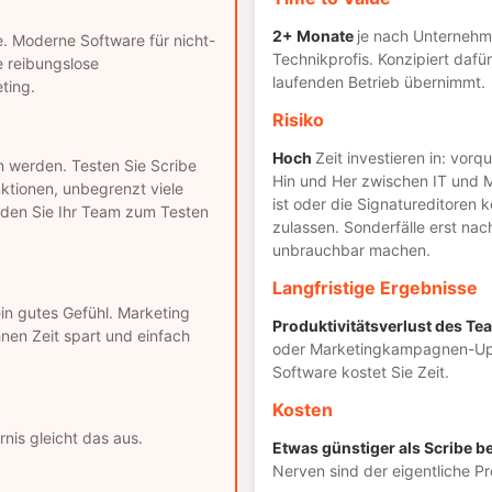
2+ Monate
je nach Unternehm
 Moderne Software für nicht-
Technikprofis. Konzipiert dafür
e reibungslose
laufenden Betrieb übernimmt.
ting.
Risiko
Hoch
Zeit investieren in: vorq
en werden. Testen Sie Scribe
Hin und Her zwischen IT und M
nktionen, unbegrenzt viele
ist oder die Signatureditoren
aden Sie Ihr Team zum Testen
zulassen. Sonderfälle erst na
unbrauchbar machen.
Langfristige Ergebnisse
in gutes Gefühl. Marketing
Produktivitätsverlust des Te
hnen Zeit spart und einfach
oder Marketingkampagnen-Upd
Software kostet Sie Zeit.
Kosten
rnis gleicht das aus.
Etwas günstiger als Scribe be
Nerven sind der eigentliche Pr