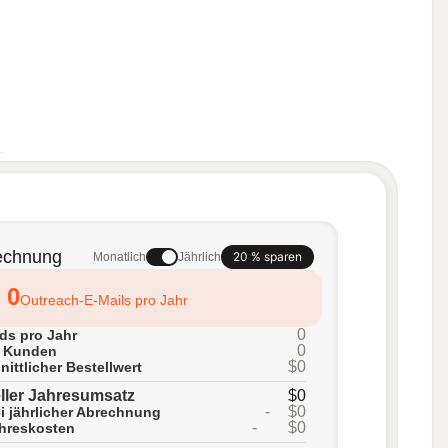
echnung
20 % sparen
Monatlich
Jährlich
0
Outreach-E-Mails pro Jahr
0
ds pro Jahr
0
e Kunden
$0
ittlicher Bestellwert
ller Jahresumsatz
$0
-
$0
i jährlicher Abrechnung
-
$0
ahreskosten