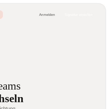
Anmelden
Signatur erstellen
eams
hseln
ichtung.