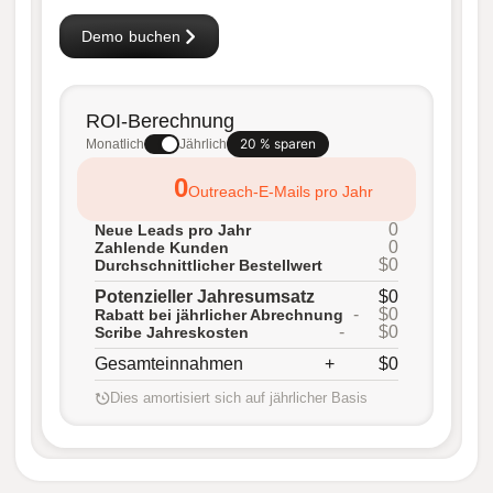
Demo buchen
ROI-Berechnung
20 % sparen
Monatlich
Jährlich
0
Outreach-E-Mails pro Jahr
0
Neue Leads pro Jahr
0
Zahlende Kunden
$0
Durchschnittlicher Bestellwert
Potenzieller Jahresumsatz
$0
-
$0
Rabatt bei jährlicher Abrechnung
-
$0
Scribe Jahreskosten
Gesamteinnahmen
+
$0
Dies amortisiert sich auf jährlicher Basis