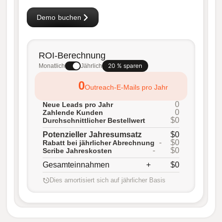
Demo buchen
ROI-Berechnung
20 % sparen
Monatlich
Jährlich
0
Outreach-E-Mails pro Jahr
0
Neue Leads pro Jahr
0
Zahlende Kunden
$0
Durchschnittlicher Bestellwert
Potenzieller Jahresumsatz
$0
-
$0
Rabatt bei jährlicher Abrechnung
-
$0
Scribe Jahreskosten
Gesamteinnahmen
+
$0
Dies amortisiert sich auf jährlicher Basis