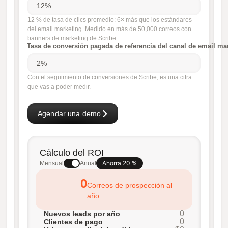
12 % de tasa de clics promedio: 6× más que los estándares
del email marketing. Medido en más de 50,000 correos con
banners de marketing de Scribe.
Tasa de conversión pagada de referencia del canal de email ma
Con el seguimiento de conversiones de Scribe, es una cifra
que vas a poder medir.
Agendar una demo
Cálculo del ROI
Ahorra 20 %
Mensual
Anual
0
Correos de prospección al
año
0
Nuevos leads por año
0
Clientes de pago