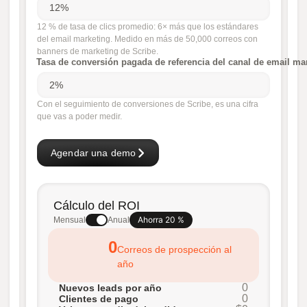
12 % de tasa de clics promedio: 6× más que los estándares
del email marketing. Medido en más de 50,000 correos con
banners de marketing de Scribe.
Tasa de conversión pagada de referencia del canal de email ma
Con el seguimiento de conversiones de Scribe, es una cifra
que vas a poder medir.
Agendar una demo
Cálculo del ROI
Ahorra 20 %
Mensual
Anual
0
Correos de prospección al
año
0
Nuevos leads por año
0
Clientes de pago