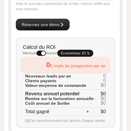
Avec le suivi des conversions de Scribe, c'est un chiffre que
vous mesurez.
Réservez une démo
Calcul du ROI
Économisez 20 %
Mensuel
Annuel
0
E-mails de prospection par an
0
Nouveaux leads par an
0
Clients payants
$0
Valeur moyenne de commande
Revenu annuel potentiel
$0
-
$0
Remise sur la facturation annuelle
-
$0
Coût annuel de Scribe
Total gagné
+
$0
Cet investissement est amorti chaque année