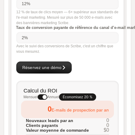
12 % de taux de clics moyen — 6× supérieur aux standards de
l'e-mail marketing. Mesuré sur plus de 50 000 e-mails avec
des bannières marketing Scribe.
Taux de conversion payante de référence du canal d’e-mail mar
Avec le suivi des conversions de Scribe, c'est un chiffre que
vous mesurez.
Réservez une démo
Calcul du ROI
Économisez 20 %
Mensuel
Annuel
0
E-mails de prospection par an
0
Nouveaux leads par an
0
Clients payants
$0
Valeur moyenne de commande