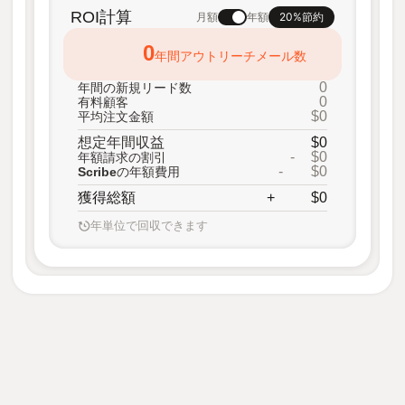
ROI計算
20%節約
月額
年額
0
年間アウトリーチメール数
0
年間の新規リード数
0
有料顧客
$0
平均注文金額
想定年間収益
$0
-
$0
年額請求の割引
-
$0
Scribeの年額費用
獲得総額
+
$0
年単位で回収できます