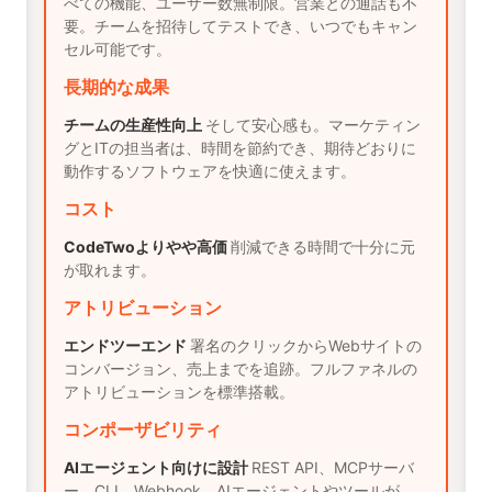
べての機能、ユーザー数無制限。営業との通話も不
要。チームを招待してテストでき、いつでもキャン
セル可能です。
長期的な成果
チームの生産性向上
そして安心感も。マーケティン
グとITの担当者は、時間を節約でき、期待どおりに
動作するソフトウェアを快適に使えます。
コスト
CodeTwoよりやや高価
削減できる時間で十分に元
が取れます。
アトリビューション
エンドツーエンド
署名のクリックからWebサイトの
コンバージョン、売上までを追跡。フルファネルの
アトリビューションを標準搭載。
コンポーザビリティ
AIエージェント向けに設計
REST API、MCPサーバ
ー、CLI、Webhook。AIエージェントやツールが