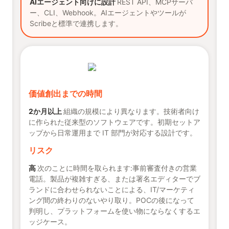
AIエージェント向けに設計
REST API、MCPサーバ
ー、CLI、Webhook。AIエージェントやツールが
Scribeと標準で連携します。
価値創出までの時間
2か月以上
組織の規模により異なります。技術者向け
に作られた従来型のソフトウェアです。初期セットア
ップから日常運用まで IT 部門が対応する設計です。
リスク
高
次のことに時間を取られます:事前審査付きの営業
電話。製品が複雑すぎる、または署名エディターでブ
ランドに合わせられないことによる、IT/マーケティ
ング間の終わりのないやり取り。POCの後になって
判明し、プラットフォームを使い物にならなくするエ
ッジケース。