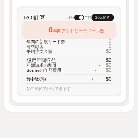
ROI計算
20%節約
月額
年額
0
年間アウトリーチメール数
0
年間の新規リード数
0
有料顧客
$0
平均注文金額
想定年間収益
$0
-
$0
年額請求の割引
-
$0
Scribeの年額費用
獲得総額
+
$0
年単位で回収できます