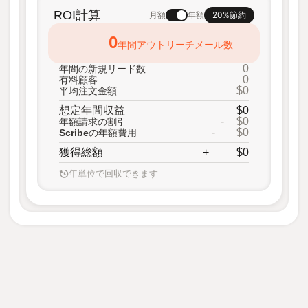
ROI計算
20%節約
月額
年額
0
年間アウトリーチメール数
0
年間の新規リード数
0
有料顧客
$0
平均注文金額
想定年間収益
$0
-
$0
年額請求の割引
-
$0
Scribeの年額費用
獲得総額
+
$0
年単位で回収できます