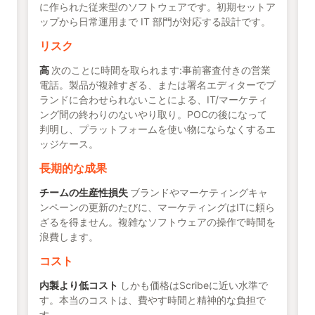
に作られた従来型のソフトウェアです。初期セットア
ップから日常運用まで IT 部門が対応する設計です。
リスク
高
次のことに時間を取られます:事前審査付きの営業
電話。製品が複雑すぎる、または署名エディターでブ
ランドに合わせられないことによる、IT/マーケティ
ング間の終わりのないやり取り。POCの後になって
判明し、プラットフォームを使い物にならなくするエ
ッジケース。
長期的な成果
チームの生産性損失
ブランドやマーケティングキャ
ンペーンの更新のたびに、マーケティングはITに頼ら
ざるを得ません。複雑なソフトウェアの操作で時間を
浪費します。
コスト
内製より低コスト
しかも価格はScribeに近い水準で
す。本当のコストは、費やす時間と精神的な負担で
す。