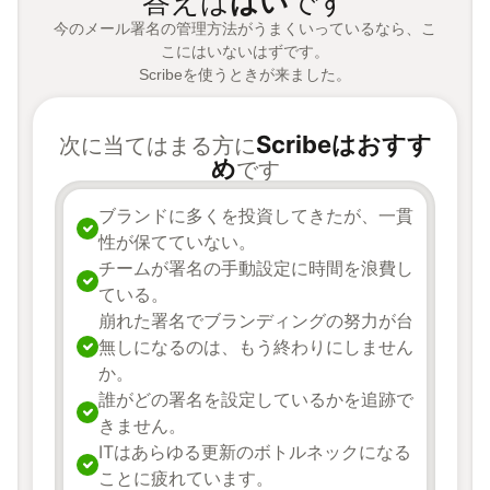
答えは
はい
です
今のメール署名の管理方法がうまくいっているなら、こ
こにはいないはずです。
Scribeを使うときが来ました。
Scribeはおすす
次に当てはまる方に
め
です
ブランドに多くを投資してきたが、一貫
性が保てていない。
チームが署名の手動設定に時間を浪費し
ている。
崩れた署名でブランディングの努力が台
無しになるのは、もう終わりにしません
か。
誰がどの署名を設定しているかを追跡で
きません。
ITはあらゆる更新のボトルネックになる
ことに疲れています。