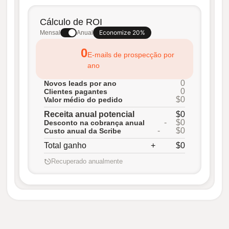
Cálculo de ROI
Economize 20%
Mensal
Anual
0
E-mails de prospecção por
ano
0
Novos leads por ano
0
Clientes pagantes
$0
Valor médio do pedido
Receita anual potencial
$0
-
$0
Desconto na cobrança anual
-
$0
Custo anual da Scribe
Total ganho
+
$0
Recuperado anualmente