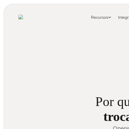
Recursos
Integ
Por qu
troc
Opens