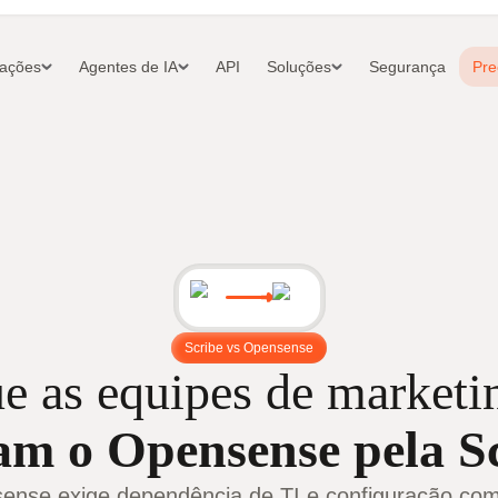
rações
Agentes de IA
API
Soluções
Segurança
Pre
Scribe vs Opensense
e as equipes de marketi
am o Opensense pela S
ense exige dependência de TI e configuração com