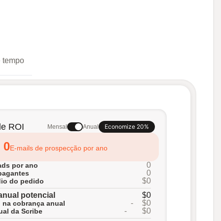
e tempo
de ROI
Economize 20%
Mensal
Anual
0
E-mails de prospecção por ano
0
ads por ano
0
 pagantes
$0
dio do pedido
anual potencial
$0
-
$0
 na cobrança anual
-
$0
al da Scribe