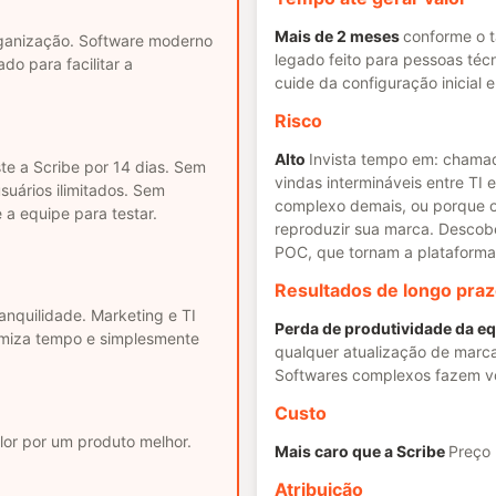
Mais de 2 meses
conforme o 
ganização. Software moderno
legado feito para pessoas téc
do para facilitar a
cuide da configuração inicial
Risco
Alto
Invista tempo em: chamad
te a Scribe por 14 dias. Sem
vindas intermináveis entre TI
suários ilimitados. Sem
complexo demais, ou porque o
 a equipe para testar.
reproduzir sua marca. Descob
POC, que tornam a plataforma i
Resultados de longo pra
ranquilidade. Marketing e TI
Perda de produtividade da e
miza tempo e simplesmente
qualquer atualização de marc
Softwares complexos fazem v
Custo
lor por um produto melhor.
Mais caro que a Scribe
Preço 
Atribuição