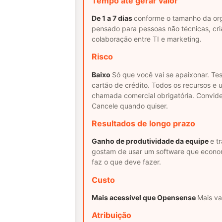
Tempo até gerar valor
De 1 a 7 dias
conforme o tamanho da or
pensado para pessoas não técnicas, cria
colaboração entre TI e marketing.
Risco
Baixo
Só que você vai se apaixonar. Tes
cartão de crédito. Todos os recursos e u
chamada comercial obrigatória. Convide
Cancele quando quiser.
Resultados de longo prazo
Ganho de produtividade da equipe
e t
gostam de usar um software que econo
faz o que deve fazer.
Custo
Mais acessível que Opensense
Mais va
Atribuição