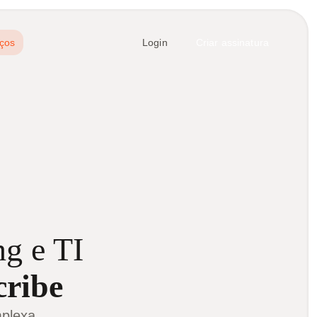
ços
Login
Criar assinatura
ng e TI
cribe
plexa.