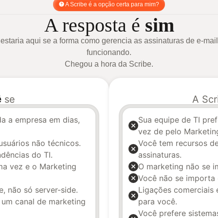
A Scribe é a opção certa para mim?
A resposta é
sim
estaria aqui se a forma como gerencia as assinaturas de e-mail
funcionando.
Chegou a hora da Scribe.
ê
se
A Sc
da a empresa em dias,
Sua equipe de TI pre
vez de pelo Marketin
suários não técnicos.
Você tem recursos de
dências do TI.
assinaturas.
ma vez e o Marketing
O marketing não se i
Você não se importa 
e, não só server-side.
Ligações comerciais 
 um canal de marketing
para você.
Você prefere sistema