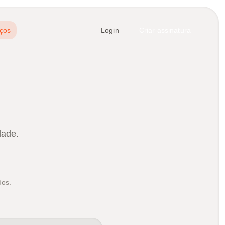
ços
Login
Criar assinatura
dade.
dos.