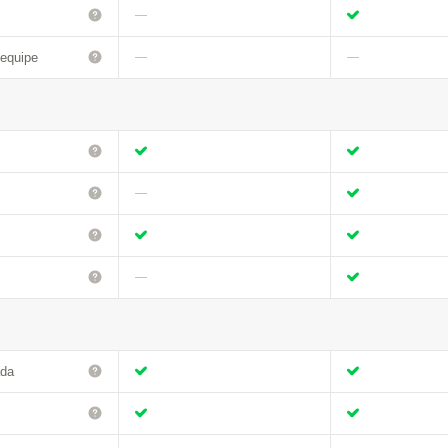
—
 equipe
—
—
—
—
ada