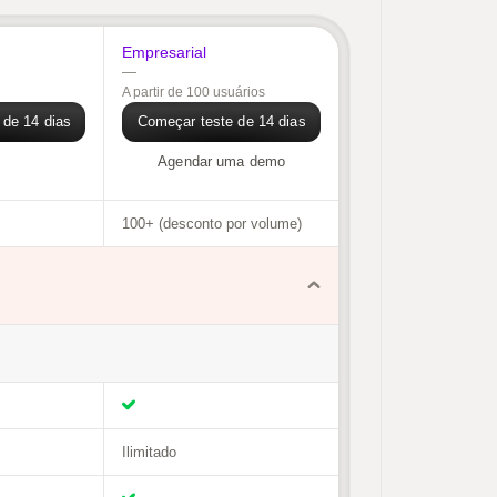
Empresarial
—
A partir de 100 usuários
 de 14 dias
Começar teste de 14 dias
Agendar uma demo
100+ (desconto por volume)
Ilimitado