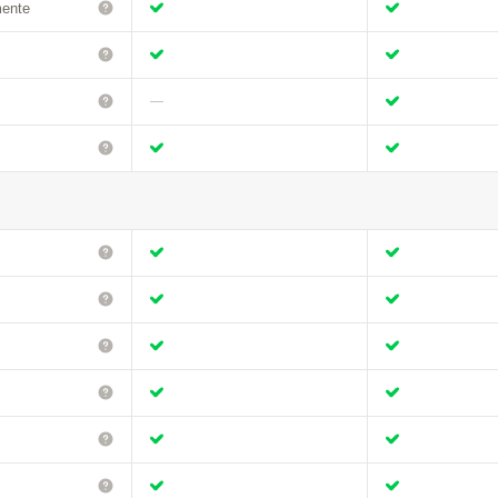
mente
—