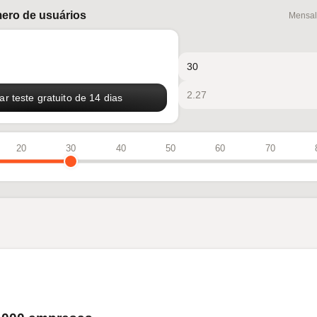
ero de usuários
Mensal
r teste gratuito de 14 dias
20
30
40
50
60
70