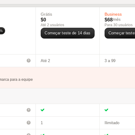
Grátis
Business
$0
$68
/mês
Até 2 usuários
Para 30 usuários
0%
Começar teste de 14 dias
Começar teste
Até 2
3 a 99
 marca para a equipe
1
Ilimitado