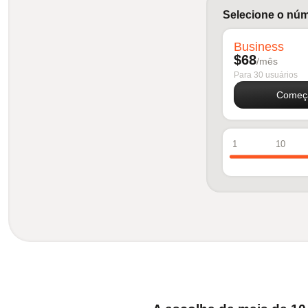
Selecione o núm
Business
$68
/mês
Para 30 usuários
Começa
1
10