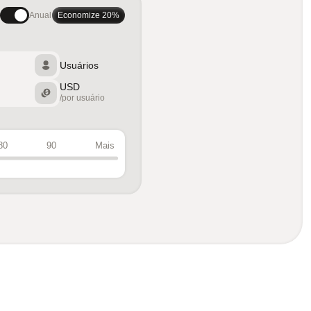
Anual
Economize 20%
Usuários
USD
/por usuário
80
90
Mais