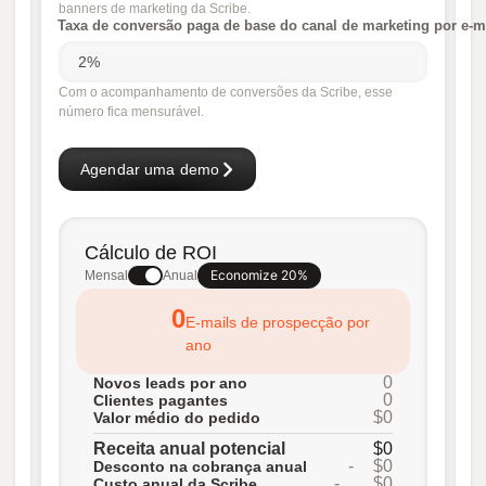
banners de marketing da Scribe.
Taxa de conversão paga de base do canal de marketing por e-m
Com o acompanhamento de conversões da Scribe, esse
número fica mensurável.
Agendar uma demo
Cálculo de ROI
Economize 20%
Mensal
Anual
0
E-mails de prospecção por
ano
0
Novos leads por ano
0
Clientes pagantes
$0
Valor médio do pedido
Receita anual potencial
$0
-
$0
Desconto na cobrança anual
-
$0
Custo anual da Scribe