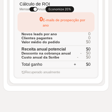
Cálculo de ROI
Economize 20%
Mensal
Anual
0
E-mails de prospecção por
ano
0
Novos leads por ano
0
Clientes pagantes
$0
Valor médio do pedido
Receita anual potencial
$0
-
$0
Desconto na cobrança anual
-
$0
Custo anual da Scribe
Total ganho
+
$0
Recuperado anualmente