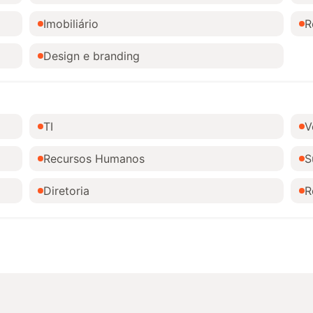
Imobiliário
R
Design e branding
TI
V
Recursos Humanos
S
Diretoria
R