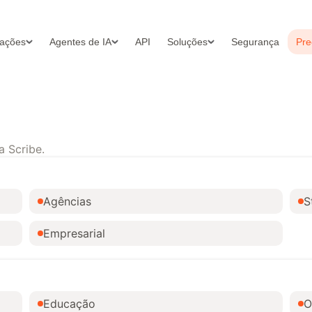
rações
Agentes de IA
API
Soluções
Segurança
Pre
a Scribe.
Agências
S
Empresarial
Educação
O