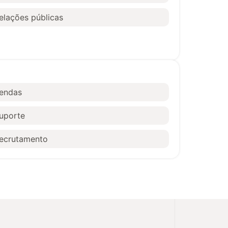
elações públicas
endas
uporte
ecrutamento