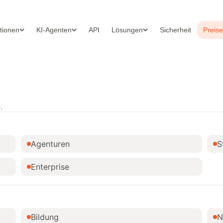
ationen
KI-Agenten
API
Lösungen
Sicherheit
Preise
.
Agenturen
S
Enterprise
Bildung
N