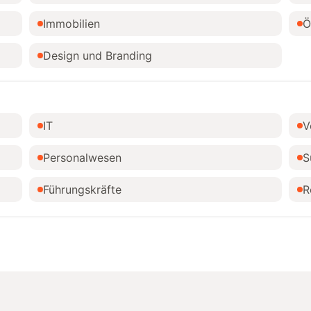
Immobilien
Ö
Design und Branding
IT
V
Personalwesen
S
Führungskräfte
R