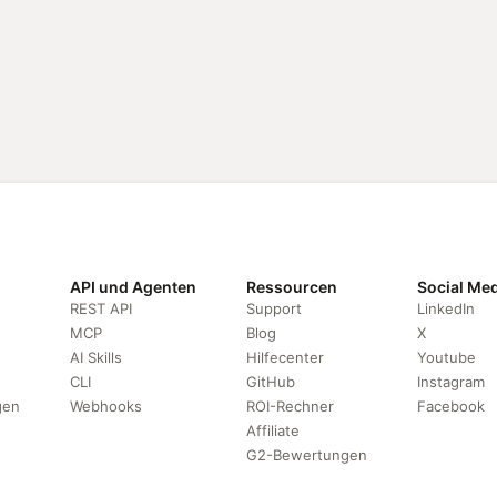
API und Agenten
Ressourcen
Social Me
REST API
Support
LinkedIn
MCP
Blog
X
AI Skills
Hilfecenter
Youtube
CLI
GitHub
Instagram
gen
Webhooks
ROI-Rechner
Facebook
Affiliate
G2-Bewertungen